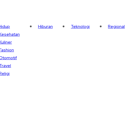
Hidup
Hiburan
Teknologi
Regional
Kesehatan
Kuliner
Fashion
Otomotif
Travel
Religi