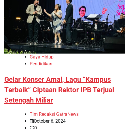
Gaya Hidup
Pendidikan
Gelar Konser Amal, Lagu “Kampus
Terbaik” Ciptaan Rektor IPB Terjual
Setengah Miliar
Tim Redaksi GatraNews
October 6, 2024
0